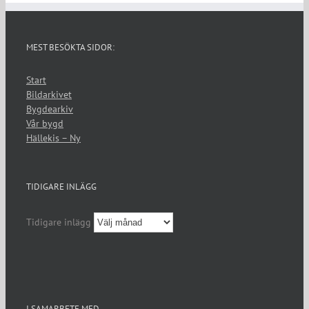
MEST BESÖKTA SIDOR:
Start
Bildarkivet
Bygdearkiv
Vår bygd
Hällekis – Ny
TIDIGARE INLÄGG
Tidigare inlägg
I SAMARBETE MED