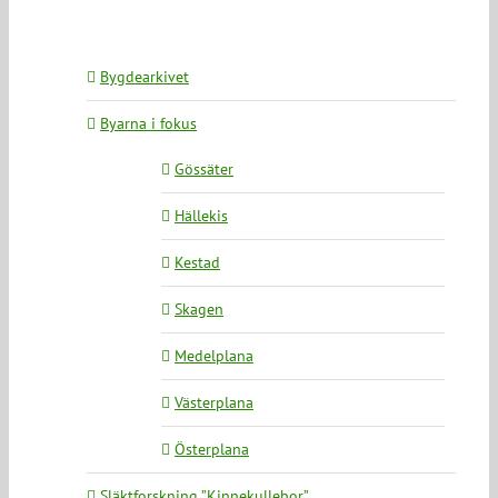
Bygdearkivet
Byarna i fokus
Gössäter
Hällekis
Kestad
Skagen
Medelplana
Västerplana
Österplana
Släktforskning ”Kinnekullebor”