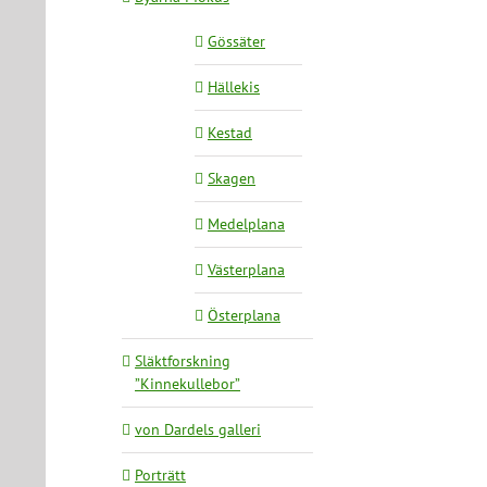
Gössäter
Hällekis
Kestad
Skagen
Medelplana
Västerplana
Österplana
Släktforskning
”Kinnekullebor”
von Dardels galleri
Porträtt