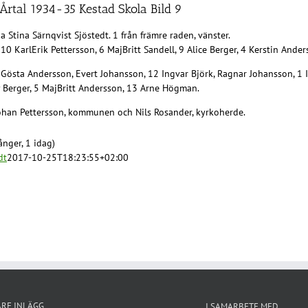
 Årtal 1934-35 Kestad Skola Bild 9
a Stina Särnqvist Sjöstedt. 1 från främre raden, vänster.
 10 KarlErik Pettersson, 6 MajBritt Sandell, 9 Alice Berger, 4 Kerstin Ande
 Gösta Andersson, Evert Johansson, 12 Ingvar Björk, Ragnar Johansson, 1 
 Berger, 5 MajBritt Andersson, 13 Arne Högman.
ohan Pettersson, kommunen och Nils Rosander, kyrkoherde.
nger, 1 idag)
dt
2017-10-25T18:23:55+02:00
ARE INLÄGG
I SAMARBETE MED