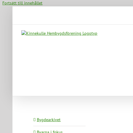
Fortsätt till innehållet
Bygdearkivet
Byarna i fokus