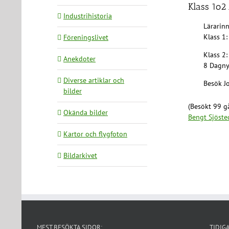
Klass 1o2
Industrihistoria
Lärarinn
Klass 1:
Föreningslivet
Klass 2:
Anekdoter
8 Dagny
Diverse artiklar och
Besök J
bilder
(Besökt 99 gå
Okända bilder
Bengt Sjöste
Kartor och flygfoton
Bildarkivet
MEST BESÖKTA SIDOR:
TIDIG