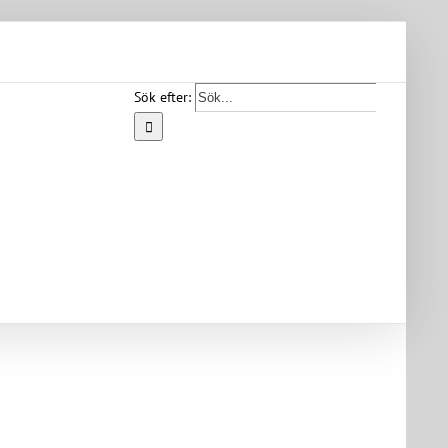
Sök efter:
Start
Vår
bygd
Bygdearkiv
Om
föreningen
Medlemskap
Kontakt