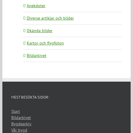
Anekdoter
Diverse artiklar och bilder
Okända bilder
Kartor och flygfoton
Bildarkivet
MEST BESÖKTA SIDOR:
Start
Bildarkivet
Bygdearkiv
Vår bygd