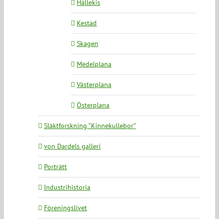
Hällekis
Kestad
Skagen
Medelplana
Västerplana
Österplana
Släktforskning ”Kinnekullebor”
von Dardels galleri
Porträtt
Industrihistoria
Föreningslivet