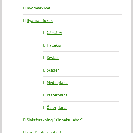
Bygdearkivet
Byarna i fokus
Gössäter
Hällekis
Kestad
Skagen
Medelplana
Västerplana
Österplana
Släktforskning ”Kinnekullebor”
von Dardels galleri