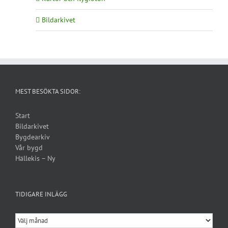
Bildarkivet
MEST BESÖKTA SIDOR:
Start
Bildarkivet
Bygdearkiv
Vår bygd
Hällekis – Ny
TIDIGARE INLÄGG
Tidigare