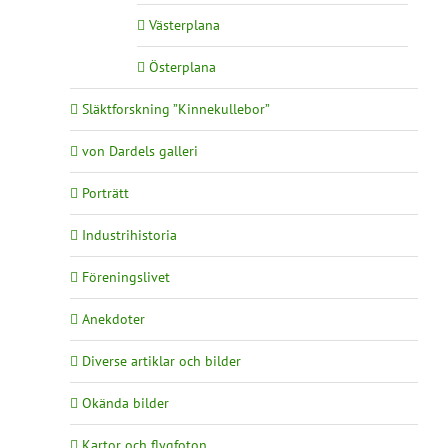
Västerplana
Österplana
Släktforskning ”Kinnekullebor”
von Dardels galleri
Porträtt
Industrihistoria
Föreningslivet
Anekdoter
Diverse artiklar och bilder
Okända bilder
Kartor och flygfoton