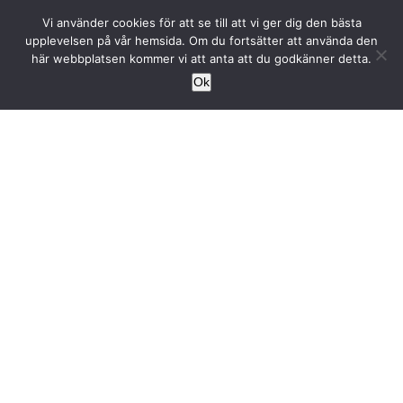
Fortsätt
Vi använder cookies för att se till att vi ger dig den bästa
till
upplevelsen på vår hemsida. Om du fortsätter att använda den
innehållet
här webbplatsen kommer vi att anta att du godkänner detta.
Ok