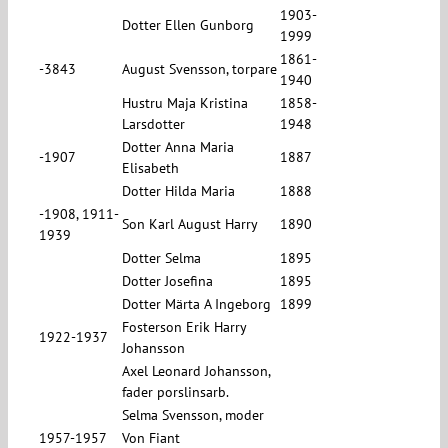
1903-
Dotter Ellen Gunborg
1999
1861-
-3843
August Svensson, torpare
1940
Hustru Maja Kristina
1858-
Larsdotter
1948
Dotter Anna Maria
-1907
1887
Elisabeth
Dotter Hilda Maria
1888
-1908, 1911-
Son Karl August Harry
1890
1939
Dotter Selma
1895
Dotter Josefina
1895
Dotter Märta A Ingeborg
1899
Fosterson Erik Harry
1922-1937
Johansson
Axel Leonard Johansson,
fader porslinsarb.
Selma Svensson, moder
1957-1957
Von Fiant