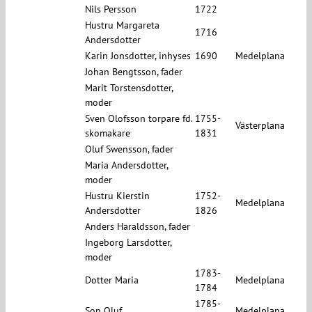
Nils Persson
1722
Hustru Margareta
1716
Andersdotter
Karin Jonsdotter, inhyses
1690
Medelplana
Johan Bengtsson, fader
Marit Torstensdotter,
moder
Sven Olofsson torpare fd.
1755-
Västerplana
skomakare
1831
Oluf Swensson, fader
Maria Andersdotter,
moder
Hustru Kierstin
1752-
Medelplana
Andersdotter
1826
Anders Haraldsson, fader
Ingeborg Larsdotter,
moder
1783-
Dotter Maria
Medelplana
1784
1785-
Son Oluf
Medelplana