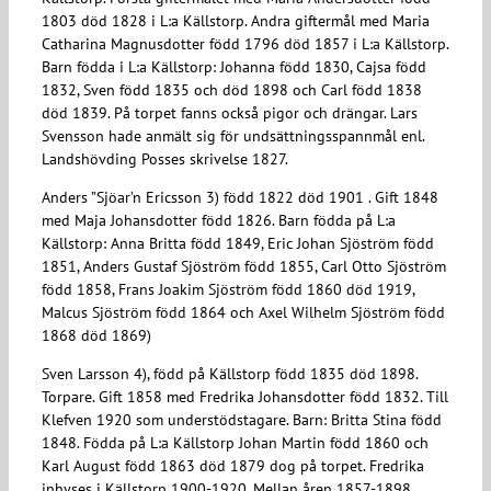
1803 död 1828 i L:a Källstorp. Andra giftermål med Maria
Catharina Magnusdotter född 1796 död 1857 i L:a Källstorp.
Barn födda i L:a Källstorp: Johanna född 1830, Cajsa född
1832, Sven född 1835 och död 1898 och Carl född 1838
död 1839. På torpet fanns också pigor och drängar. Lars
Svensson hade anmält sig för undsättningsspannmål enl.
Landshövding Posses skrivelse 1827.
Anders ”Sjöar’n Ericsson 3) född 1822 död 1901 . Gift 1848
med Maja Johansdotter född 1826. Barn födda på L:a
Källstorp: Anna Britta född 1849, Eric Johan Sjöström född
1851, Anders Gustaf Sjöström född 1855, Carl Otto Sjöström
född 1858, Frans Joakim Sjöström född 1860 död 1919,
Malcus Sjöström född 1864 och Axel Wilhelm Sjöström född
1868 död 1869)
Sven Larsson 4), född på Källstorp född 1835 död 1898.
Torpare. Gift 1858 med Fredrika Johansdotter född 1832. Till
Klefven 1920 som understödstagare. Barn: Britta Stina född
1848. Födda på L:a Källstorp Johan Martin född 1860 och
Karl August född 1863 död 1879 dog på torpet. Fredrika
inhyses i Källstorp 1900-1920. Mellan åren 1857-1898