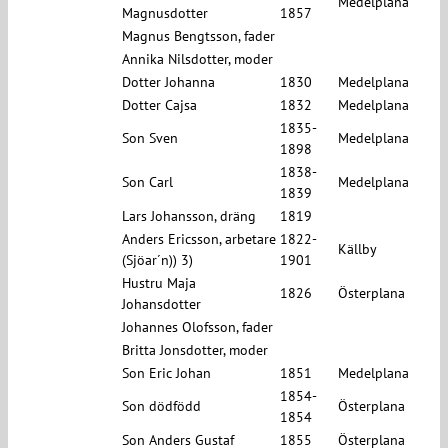
Medelplana
Magnusdotter
1857
Magnus Bengtsson, fader
Annika Nilsdotter, moder
Dotter Johanna
1830
Medelplana
Dotter Cajsa
1832
Medelplana
1835-
Son Sven
Medelplana
1898
1838-
Son Carl
Medelplana
1839
Lars Johansson, dräng
1819
Anders Ericsson, arbetare
1822-
Källby
(Sjöar´n)) 3)
1901
Hustru Maja
1826
Österplana
Johansdotter
Johannes Olofsson, fader
Britta Jonsdotter, moder
Son Eric Johan
1851
Medelplana
1854-
Son dödfödd
Österplana
1854
Son Anders Gustaf
1855
Österplana