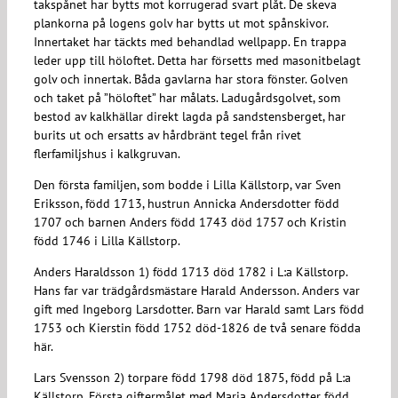
takspånet har bytts mot korrugerad svart plåt. De skeva
plankorna på logens golv har bytts ut mot spånskivor.
Innertaket har täckts med behandlad wellpapp. En trappa
leder upp till höloftet. Detta har försetts med masonitbelagt
golv och innertak. Båda gavlarna har stora fönster. Golven
och taket på ”höloftet” har målats. Ladugårdsgolvet, som
bestod av kalkhällar direkt lagda på sandstensberget, har
burits ut och ersatts av hårdbränt tegel från rivet
flerfamiljshus i kalkgruvan.
Den första familjen, som bodde i Lilla Källstorp, var Sven
Eriksson, född 1713, hustrun Annicka Andersdotter född
1707 och barnen Anders född 1743 död 1757 och Kristin
född 1746 i Lilla Källstorp.
Anders Haraldsson 1) född 1713 död 1782 i L:a Källstorp.
Hans far var trädgårdsmästare Harald Andersson. Anders var
gift med Ingeborg Larsdotter. Barn var Harald samt Lars född
1753 och Kierstin född 1752 död-1826 de två senare födda
här.
Lars Svensson 2) torpare född 1798 död 1875, född på L:a
Källstorp. Första giftermålet med Maria Andersdotter född