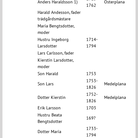
Anders Haraldsson 1)
Österplana
1762
Harald Andesson, fader
trädgårdsmästare
Maria Bengtsdotter,
moder
Hustru Ingeborg
1714-
Larsdotter
1794
Lars Carlsson, fader
Kierstin Larsdotter,
moder
Son Harald
1753
1753-
Son Lars
Medelplana
1826
1752-
Dotter Kierstin
Medelplana
1826
Erik Larsson
1703
Hustru Beata
169?
Bengtsdotter
1733-
Dotter Maria
1794