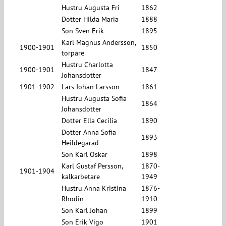
Hustru Augusta Fri
1862
Dotter Hilda Maria
1888
Son Sven Erik
1895
Karl Magnus Andersson,
1900-1901
1850
torpare
Hustru Charlotta
1900-1901
1847
Johansdotter
1901-1902
Lars Johan Larsson
1861
Hustru Augusta Sofia
1864
Johansdotter
Dotter Ella Cecilia
1890
Dotter Anna Sofia
1893
Heildegarad
Son Karl Oskar
1898
Karl Gustaf Persson,
1870-
1901-1904
kalkarbetare
1949
Hustru Anna Kristina
1876-
Rhodin
1910
Son Karl Johan
1899
Son Erik Vigo
1901