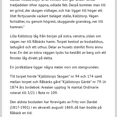
tredjedelen öfver öppna, odlade fält. Derpå kommer man till
en grind, der skogen vidtager, och här ligger till höger ett
litet förtjusande vackert beläget ställe, Källstorp. Vägen
fortsätter, nu genom högrest, skuggande granskog, ner till
hamnen.”
Lilla Källstorp låg från början på östra, vänstra, sidan om
vägen ner till Råbäcks hamn. Torpet bestod av bostadshus,
ladugård och ett uthus. Delar av husets stenfot finns ännu
kvar. En del av östra väggen tycks ha bestått av berg och ett
fönster låg direkt på detta.
En jordkällare ligger några meter norr om stengrunden.
Till torpet hörde ”Kjällstorps Skogen” nr 94 och 174 samt
mellan torpet och Råbäcks gård ”Kjällstorps Gärde” nr 79. Ur
1874 års Jordebok: Arealen upptog ¼ mantal Ordinarie
roterat till 3/21 i Rote nr 109.
Den äldsta bostaden har förevigats av Fritz von Dardel
(1817-1901) i en akvarell augusti 1869, då han bodde på
Råbäck en tid.