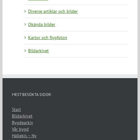
Diverse artiklar och bilder
Okända bilder
Kartor och flygfoton
Bildarkivet
MEST BESÖKTA SIDOR:
Start
Bildarkivet
Bygdearkiv
Vår bygd
Hällekis – Ny