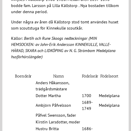
bodde fam. Larsson på Lilla Källstorp . Nya bostaden tillkom
under denna period.
Under några av åren då Källstorp stod tomt användes huset
som scoutstuga för Kinnekulle scoutkår.
Källor:
Bertih och Rune Skoogs nedteckningar (MIN
HEMSOCKEN: av John-Erik Andersson KINNEKULLE, VALLE-
HÄRAD, SKARA och LIDKÖPING av N. G. Strömbom Medelplana
husförhörslängder)
Boendeår
Namn
Födelseår
Födelseort
Anders Håkansson,
trädgårdsmästare
Dotter Martha
1700
Medelplana
1689-
Ambjörn Påfvelsson
Medelplana
1749
Påfvel Swensson, fader
Kirstin Larsdotter, moder
Hustru Britta
1686-