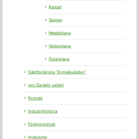
Kestad
Skagen
Medelplana
Västerplana
Österplana
Släktforskning ”Kinnekullebor”
von Dardels galleri
Porträtt
Industrihistoria
Föreningslivet
Anekdoter