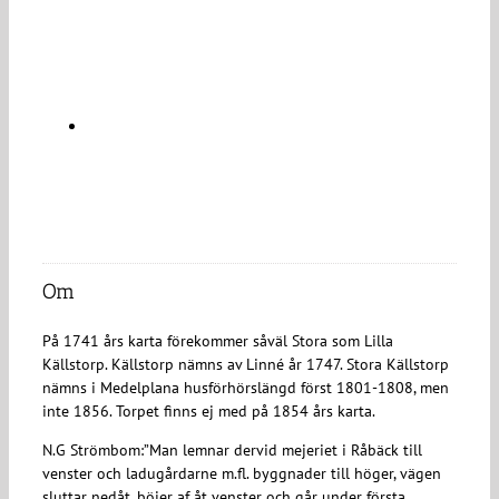
LADUGÅRDEN WENFR 2007
Om
På 1741 års karta förekommer såväl Stora som Lilla
Källstorp. Källstorp nämns av Linné år 1747. Stora Källstorp
nämns i Medelplana husförhörslängd först 1801-1808, men
inte 1856. Torpet finns ej med på 1854 års karta.
N.G Strömbom:”Man lemnar dervid mejeriet i Råbäck till
venster och ladugårdarne m.fl. byggnader till höger, vägen
sluttar nedåt, böjer af åt venster och går under första