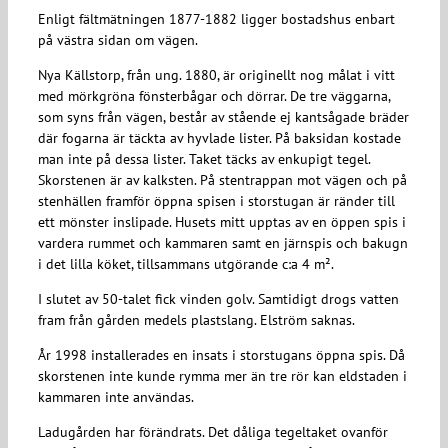
Enligt fältmätningen 1877-1882 ligger bostadshus enbart
på västra sidan om vägen.
Nya Källstorp, från ung. 1880, är originellt nog målat i vitt
med mörkgröna fönsterbågar och dörrar. De tre väggarna,
som syns från vägen, består av stående ej kantsågade bräder
där fogarna är täckta av hyvlade lister. På baksidan kostade
man inte på dessa lister. Taket täcks av enkupigt tegel.
Skorstenen är av kalksten. På stentrappan mot vägen och på
stenhällen framför öppna spisen i storstugan är ränder till
ett mönster inslipade. Husets mitt upptas av en öppen spis i
vardera rummet och kammaren samt en järnspis och bakugn
i det lilla köket, tillsammans utgörande c:a 4 m².
I slutet av 50-talet fick vinden golv. Samtidigt drogs vatten
fram från gården medels plastslang. Elström saknas.
År 1998 installerades en insats i storstugans öppna spis. Då
skorstenen inte kunde rymma mer än tre rör kan eldstaden i
kammaren inte användas.
Ladugården har förändrats. Det dåliga tegeltaket ovanför