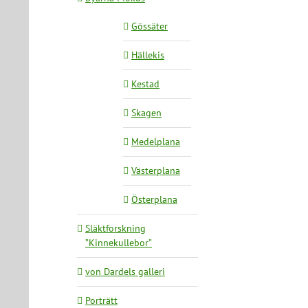
Gössäter
Hällekis
Kestad
Skagen
Medelplana
Västerplana
Österplana
Släktforskning
”Kinnekullebor”
von Dardels galleri
Porträtt