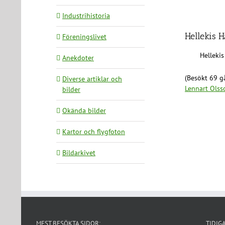
Industrihistoria
Hellekis 
Föreningslivet
Helleki
Anekdoter
(Besökt 69 gå
Diverse artiklar och
Lennart Olss
bilder
Okända bilder
Kartor och flygfoton
Bildarkivet
MEST BESÖKTA SIDOR:
TIDIG