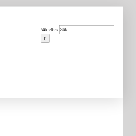
Sök efter:
Start
Vår
bygd
Bygdearkiv
Om
föreningen
Medlemskap
Kontakt