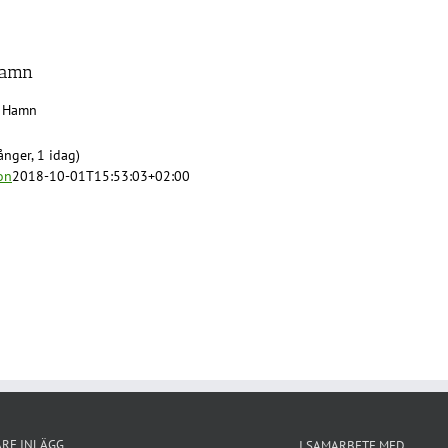
Hamn
s Hamn
nger, 1 idag)
on
2018-10-01T15:53:03+02:00
ARE INLÄGG
I SAMARBETE MED