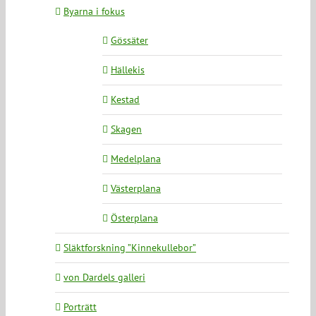
Byarna i fokus
Gössäter
Hällekis
Kestad
Skagen
Medelplana
Västerplana
Österplana
Släktforskning ”Kinnekullebor”
von Dardels galleri
Porträtt