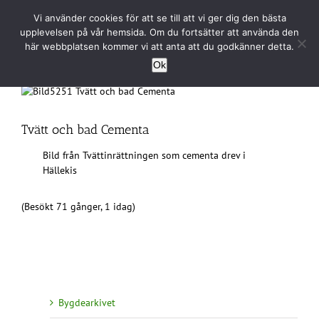
Fortsätt
Vi använder cookies för att se till att vi ger dig den bästa
till
upplevelsen på vår hemsida. Om du fortsätter att använda den
innehållet
här webbplatsen kommer vi att anta att du godkänner detta.
Ok
Tvätt och bad Cementa
Bild från Tvättinrättningen som cementa drev i
Hällekis
(Besökt 71 gånger, 1 idag)
Bygdearkivet