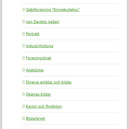
Släktforskning ”Kinnekullebor”
von Dardels galleri
Porträtt
Industrihistoria
Föreningslivet
Anekdoter
Diverse artiklar och bilder
Okända bilder
Kartor och flygfoton
Bildarkivet