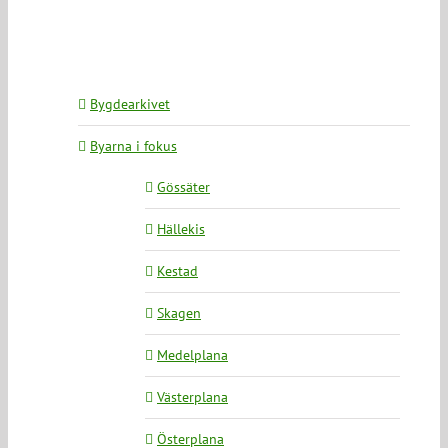
Bygdearkivet
Byarna i fokus
Gössäter
Hällekis
Kestad
Skagen
Medelplana
Västerplana
Österplana