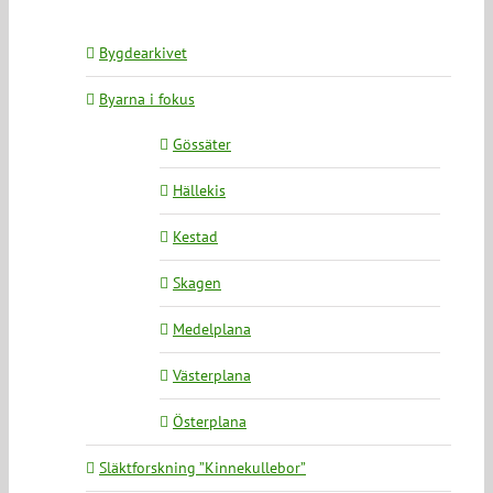
Bygdearkivet
Byarna i fokus
Gössäter
Hällekis
Kestad
Skagen
Medelplana
Västerplana
Österplana
Släktforskning ”Kinnekullebor”