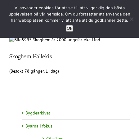
Fortsätt
Vi använder cookies för att se till att vi ger dig den bästa
till
upplevelsen på vår hemsida. Om du fortsätter att använda den
innehållet
här webbplatsen kommer vi att anta att du godkänner detta.
Ok
Skoghem Hällekis
(Besökt 78 gånger, 1 idag)
Bygdearkivet
Byarna i fokus
Gössäter