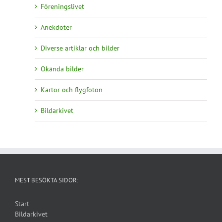
Föreningslivet
Anekdoter
Diverse artiklar och bilder
Okända bilder
Kartor och flygfoton
Bildarkivet
MEST BESÖKTA SIDOR:
Start
Bildarkivet