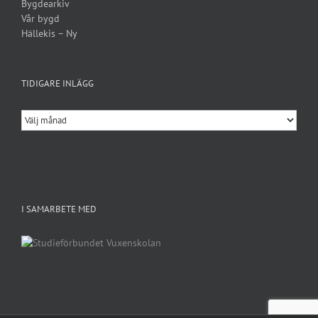
Bygdearkiv
Vår bygd
Hällekis – Ny
TIDIGARE INLÄGG
Tidigare
inlägg
I SAMARBETE MED