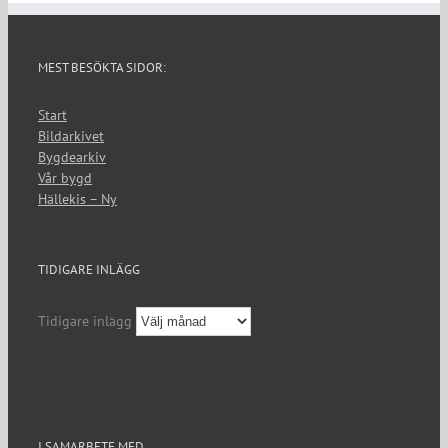
MEST BESÖKTA SIDOR:
Start
Bildarkivet
Bygdearkiv
Vår bygd
Hällekis – Ny
TIDIGARE INLÄGG
Tidigare inlägg
I SAMARBETE MED