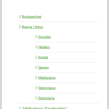
Bygdearkivet
Byarna i fokus
Gössäter
Hällekis
Kestad
Skagen
Medelplana
Västerplana
Österplana
Släktforskning ”Kinnekullebor”