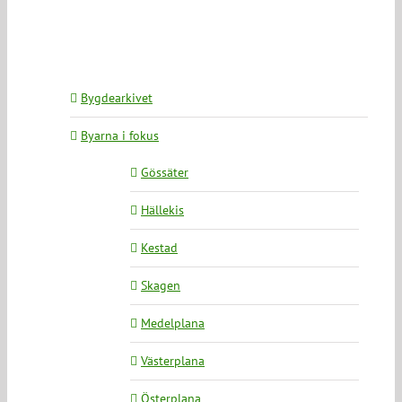
Bygdearkivet
Byarna i fokus
Gössäter
Hällekis
Kestad
Skagen
Medelplana
Västerplana
Österplana