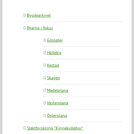
Bygdearkivet
Byarna i fokus
Gössäter
Hällekis
Kestad
Skagen
Medelplana
Västerplana
Österplana
Släktforskning ”Kinnekullebor”