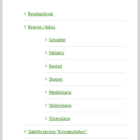
Bygdearkivet
Byarna i fokus
Gössäter
Hällekis
Kestad
Skagen
Medelplana
Västerplana
Österplana
Släktforskning ”Kinnekullebor”