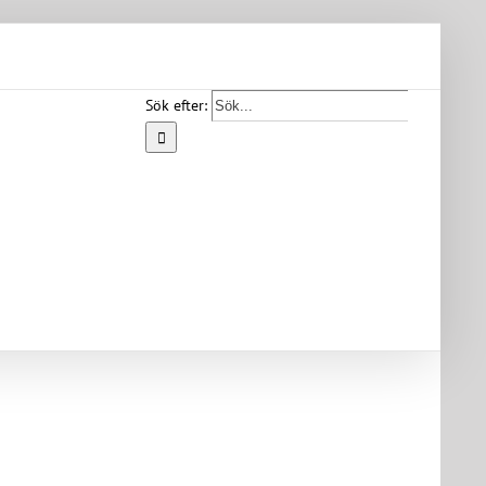
Sök efter:
Start
Vår
bygd
Bygdearkiv
Om
föreningen
Medlemskap
Kontakt