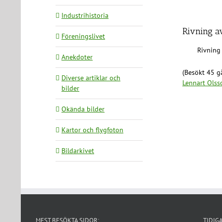
Industrihistoria
Rivning a
Föreningslivet
Rivning
Anekdoter
(Besökt 45 gå
Diverse artiklar och
Lennart Olss
bilder
Okända bilder
Kartor och flygfoton
Bildarkivet
MEST BESÖKTA SIDOR:
TIDIG