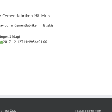
v Cementfabriken Hällekis
 av ugnar Cementfabriken i Hällekis
nger, 1 idag)
on
2017-12-12T14:49:36+01:00
ARE INLÄGG
I SAMARBETE MED