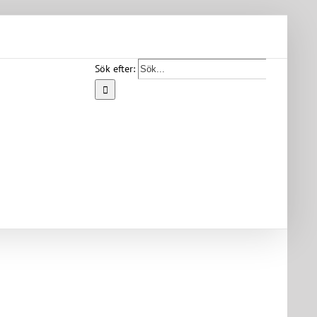
Sök efter:
Start
Vår
bygd
Bygdearkiv
Om
föreningen
Medlemskap
Kontakt