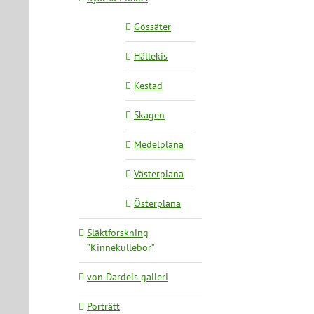
Gössäter
Hällekis
Kestad
Skagen
Medelplana
Västerplana
Österplana
Släktforskning
”Kinnekullebor”
von Dardels galleri
Porträtt