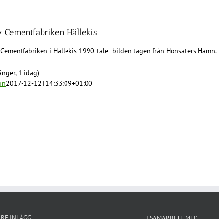
v Cementfabriken Hällekis
 Cementfabriken i Hällekis 1990-talet bilden tagen från Hönsäters Hamn
nger, 1 idag)
on
2017-12-12T14:33:09+01:00
ARE INLÄGG
I SAMARBETE MED