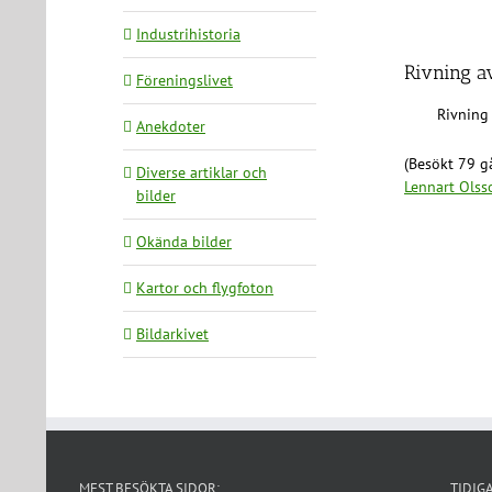
Industrihistoria
Rivning a
Föreningslivet
Rivning
Anekdoter
(Besökt 79 gå
Diverse artiklar och
Lennart Olss
bilder
Okända bilder
Kartor och flygfoton
Bildarkivet
MEST BESÖKTA SIDOR:
TIDIG