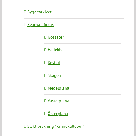
Bygdearkivet
Byarna i fokus
Gössäter
Hällekis
Kestad
Skagen
Medelplana
Västerplana
Österplana
Släktforskning ”Kinnekullebor”