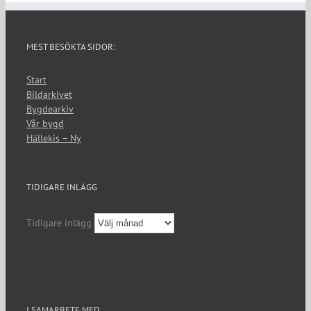
MEST BESÖKTA SIDOR:
Start
Bildarkivet
Bygdearkiv
Vår bygd
Hällekis – Ny
TIDIGARE INLÄGG
Tidigare inlägg
I SAMARBETE MED