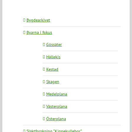
Bygdearkivet
Byarna i fokus
Gössäter
Hällekis
Kestad
Skagen
Medelplana
Västerplana
Österplana
Släktforskning ”Kinnekullebor”