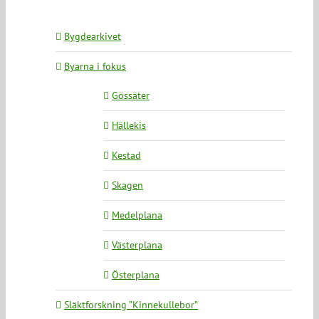
Bygdearkivet
Byarna i fokus
Gössäter
Hällekis
Kestad
Skagen
Medelplana
Västerplana
Österplana
Släktforskning ”Kinnekullebor”