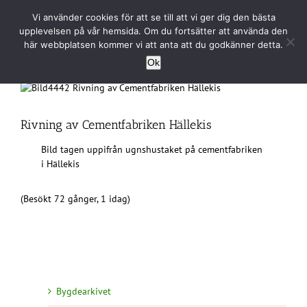
Fortsätt
Vi använder cookies för att se till att vi ger dig den bästa
till
upplevelsen på vår hemsida. Om du fortsätter att använda den
innehållet
här webbplatsen kommer vi att anta att du godkänner detta.
Ok
Rivning av Cementfabriken Hällekis
Bild tagen uppifrån ugnshustaket på cementfabriken
i Hällekis
(Besökt 72 gånger, 1 idag)
Bygdearkivet