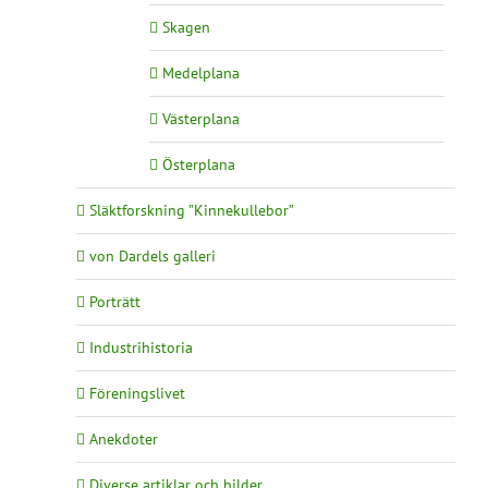
Skagen
Medelplana
Västerplana
Österplana
Släktforskning ”Kinnekullebor”
von Dardels galleri
Porträtt
Industrihistoria
Föreningslivet
Anekdoter
Diverse artiklar och bilder