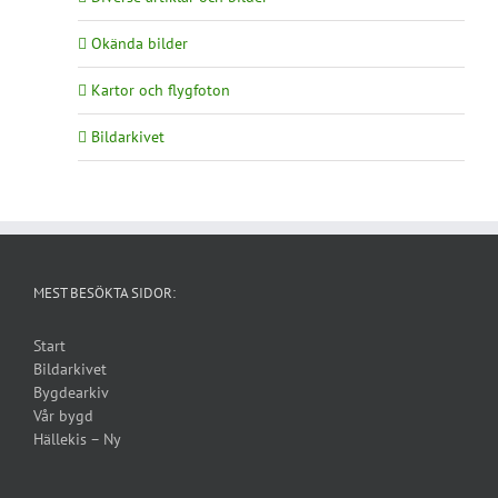
Okända bilder
Kartor och flygfoton
Bildarkivet
MEST BESÖKTA SIDOR:
Start
Bildarkivet
Bygdearkiv
Vår bygd
Hällekis – Ny