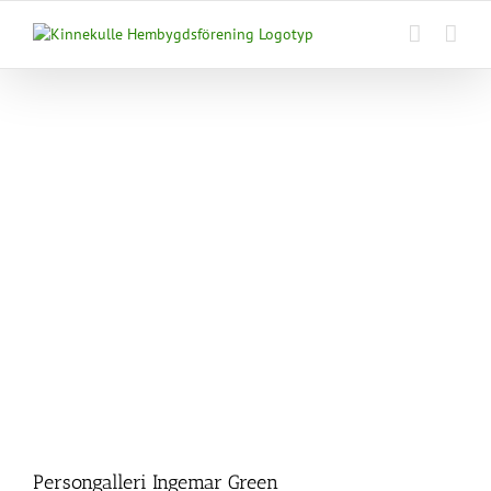
Fortsätt
till
innehållet
Persongalleri Ingemar Green