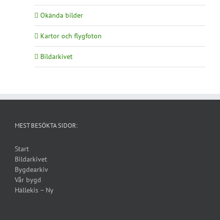
Okända bilder
Kartor och flygfoton
Bildarkivet
MEST BESÖKTA SIDOR:
Start
Bildarkivet
Bygdearkiv
Vår bygd
Hällekis – Ny