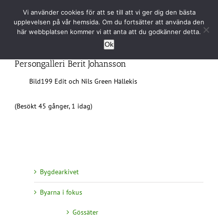
Fortsätt
Vi använder cookies för att se till att vi ger dig den bästa
till
upplevelsen på vår hemsida. Om du fortsätter att använda den
innehållet
här webbplatsen kommer vi att anta att du godkänner detta.
Ok
Persongalleri Berit Johansson
Bild199 Edit och Nils Green Hällekis
(Besökt 45 gånger, 1 idag)
Bygdearkivet
Byarna i fokus
Gössäter