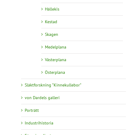
Hällekis
Kestad
Skagen
Medelplana
Västerplana
Österplana
Släktforskning ”Kinnekullebor”
von Dardels galleri
Porträtt
Industrihistoria