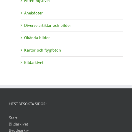
Föreningslivet
Anekdoter
Diverse artiklar och bilder
Okända bilder
Kartor och flygfoton
Bildarkivet
MEST BESÖKTA SIDOR:
Start
Bildarkivet
Bygdearkiv