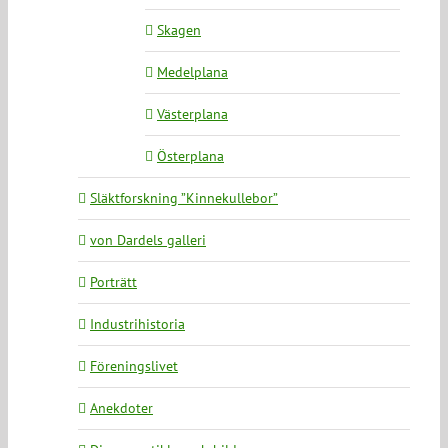
Skagen
Medelplana
Västerplana
Österplana
Släktforskning ”Kinnekullebor”
von Dardels galleri
Porträtt
Industrihistoria
Föreningslivet
Anekdoter