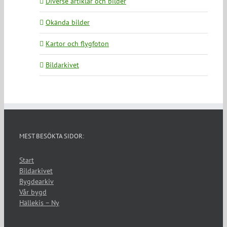
Diverse artiklar och bilder
Okända bilder
Kartor och flygfoton
Bildarkivet
MEST BESÖKTA SIDOR:
Start
Bildarkivet
Bygdearkiv
Vår bygd
Hällekis – Ny