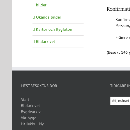
bilder
Konfirmati
Okända bilder
Konfirma
Persson,
Kartor och flygfoton
Främre r
Bildarkivet
(Besökt 145 
MEST BESÖKTA SIDOR:
TIDIGARE I
Tidigare
Start
inlägg
Bildarkivet
Bygdearkiv
Vår bygd
Hällekis – Ny