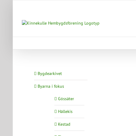
Fortsätt
till
innehållet
Bygdearkivet
Byarna i fokus
Gössäter
Hällekis
Kestad