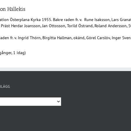
on Hällekis
tion Österplana Kyrka 1955. Bakre raden fr. v. Rune Isaksson, Lars Granat
 Präst Herdar Joansson, Jan Ottosson, Torild Östrand, Roland Andersson, 
aden fr. v. Ingrid Thörn, Birgitta Hallman, okänd, Görel Carslöv, Inger Sve
gånger, 1 idag)
NLÄGG