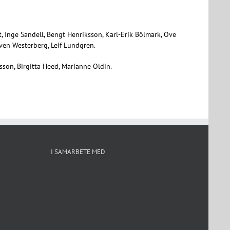
, Inge Sandell, Bengt Henriksson, Karl-Erik Bölmark, Ove
Sven Westerberg, Leif Lundgren.
nsson, Birgitta Heed, Marianne Oldin.
I SAMARBETE MED