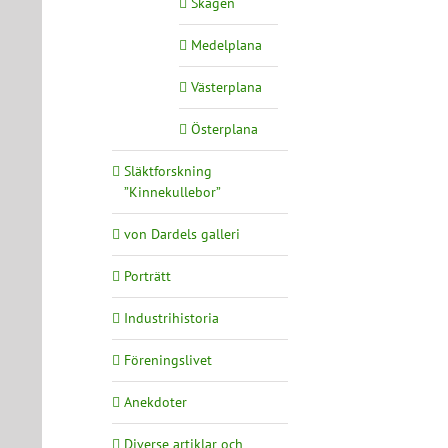
Skagen
Medelplana
Västerplana
Österplana
Släktforskning
”Kinnekullebor”
von Dardels galleri
Porträtt
Industrihistoria
Föreningslivet
Anekdoter
Diverse artiklar och