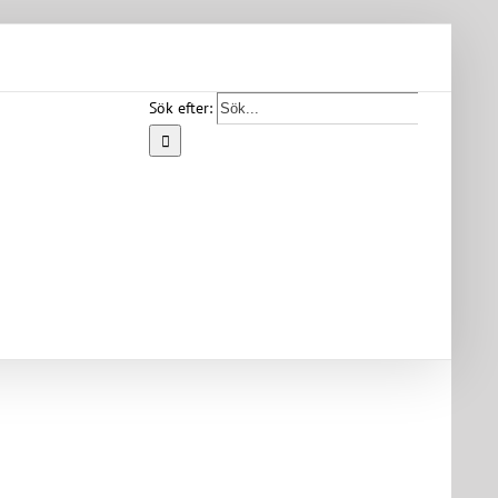
Sök efter:
Start
Vår
bygd
Bygdearkiv
Om
föreningen
Medlemskap
Kontakt