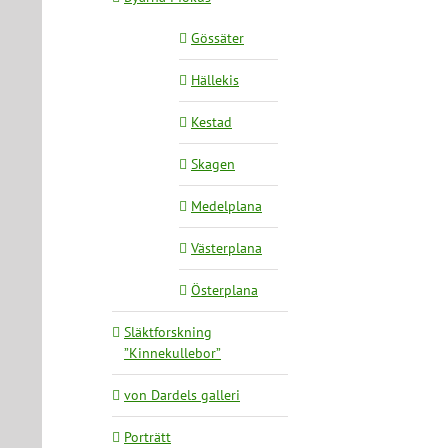
Gössäter
Hällekis
Kestad
Skagen
Medelplana
Västerplana
Österplana
Släktforskning
”Kinnekullebor”
von Dardels galleri
Porträtt