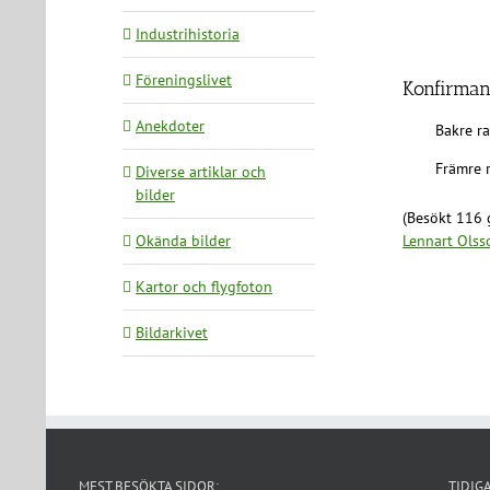
Industrihistoria
Föreningslivet
Konfirmand
Anekdoter
Bakre ra
Främre r
Diverse artiklar och
bilder
(Besökt 116 
Okända bilder
Lennart Olss
Kartor och flygfoton
Bildarkivet
MEST BESÖKTA SIDOR:
TIDIG