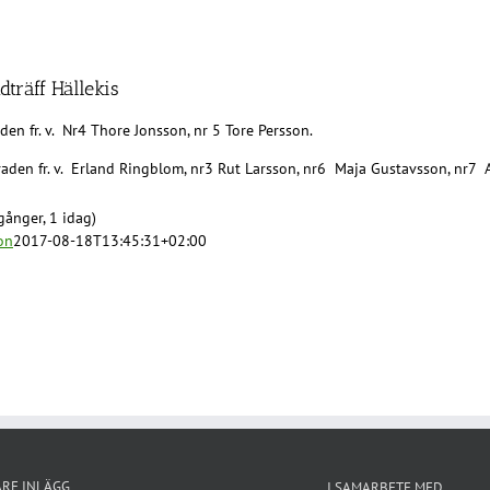
träff Hällekis
den fr. v. Nr4 Thore Jonsson, nr 5 Tore Persson.
aden fr. v. Erland Ringblom, nr3 Rut Larsson, nr6 Maja Gustavsson, nr7 A
gånger, 1 idag)
on
2017-08-18T13:45:31+02:00
ARE INLÄGG
I SAMARBETE MED