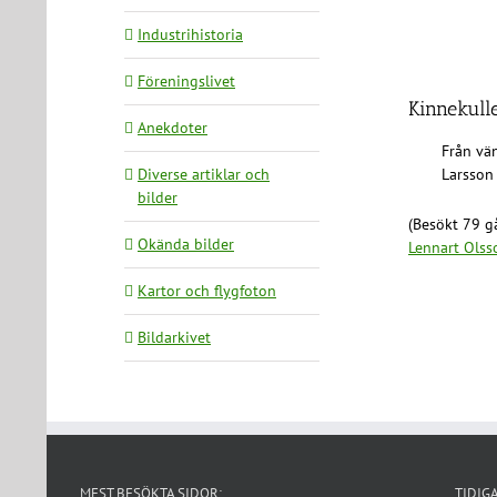
Industrihistoria
Föreningslivet
Kinnekull
Anekdoter
Från vä
Diverse artiklar och
Larsson
bilder
(Besökt 79 gå
Okända bilder
Lennart Olss
Kartor och flygfoton
Bildarkivet
MEST BESÖKTA SIDOR:
TIDIG