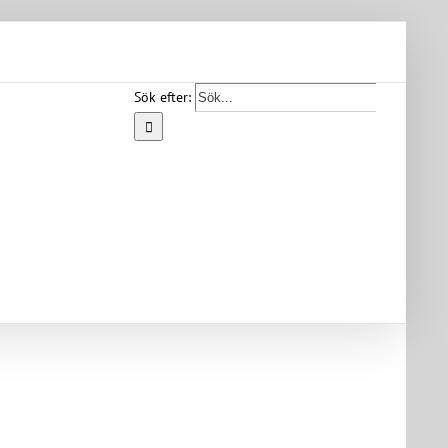
Sök efter:
Start
Vår
bygd
Bygdearkiv
Om
föreningen
Medlemskap
Kontakt