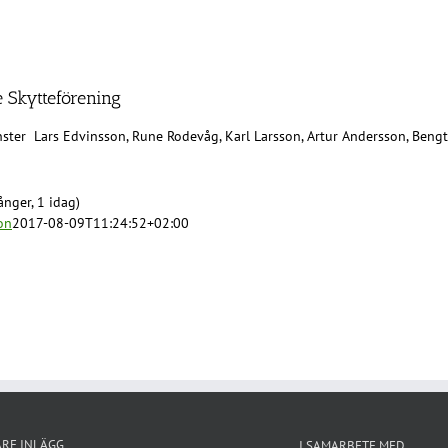
e Skytteförening
nster Lars Edvinsson, Rune Rodevåg, Karl Larsson, Artur Andersson, Bengt
nger, 1 idag)
on
2017-08-09T11:24:52+02:00
ARE INLÄGG
I SAMARBETE MED