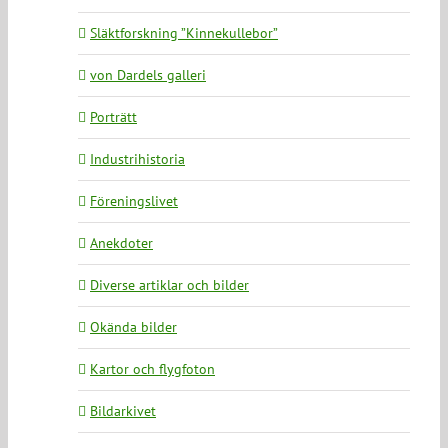
Släktforskning ”Kinnekullebor”
von Dardels galleri
Porträtt
Industrihistoria
Föreningslivet
Anekdoter
Diverse artiklar och bilder
Okända bilder
Kartor och flygfoton
Bildarkivet