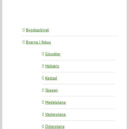
Bygdearkivet
Byarna i fokus
Gössäter
Hällekis
Kestad
Skagen
Medelplana
Västerplana
Österplana