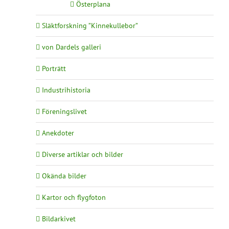
Österplana
Släktforskning ”Kinnekullebor”
von Dardels galleri
Porträtt
Industrihistoria
Föreningslivet
Anekdoter
Diverse artiklar och bilder
Okända bilder
Kartor och flygfoton
Bildarkivet