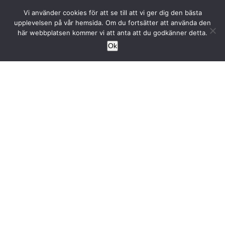
Fortsätt
Vi använder cookies för att se till att vi ger dig den bästa
till
upplevelsen på vår hemsida. Om du fortsätter att använda den
innehållet
här webbplatsen kommer vi att anta att du godkänner detta.
Ok