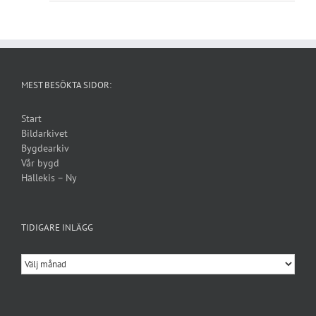
MEST BESÖKTA SIDOR:
Start
Bildarkivet
Bygdearkiv
Vår bygd
Hällekis – Ny
TIDIGARE INLÄGG
Tidigare
inlägg