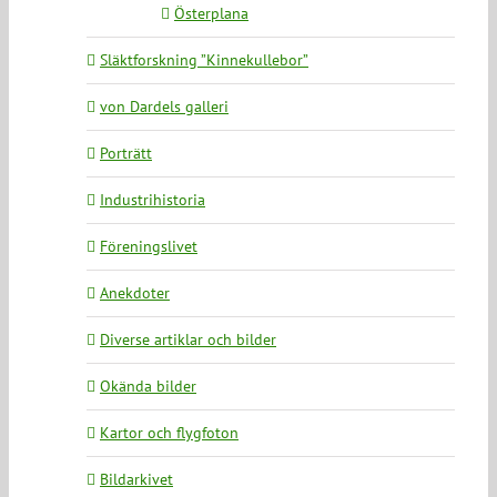
Österplana
Släktforskning ”Kinnekullebor”
von Dardels galleri
Porträtt
Industrihistoria
Föreningslivet
Anekdoter
Diverse artiklar och bilder
Okända bilder
Kartor och flygfoton
Bildarkivet