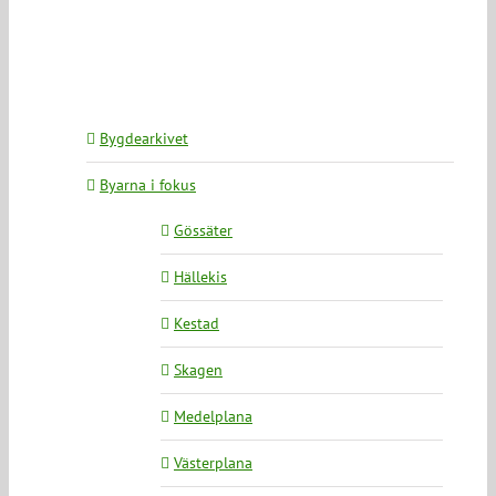
Bygdearkivet
Byarna i fokus
Gössäter
Hällekis
Kestad
Skagen
Medelplana
Västerplana