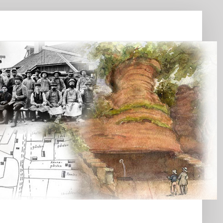
Start
Vår
bygd
Bygdearkiv
Om
föreningen
Medlemskap
Kontakt