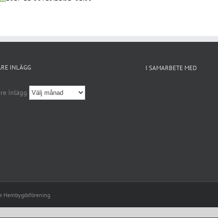
ARE INLÄGG
I SAMARBETE MED
re inlägg
le Hembygdsförening