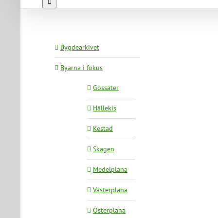
Bygdearkivet
Byarna i fokus
Gössäter
Hällekis
Kestad
Skagen
Medelplana
Västerplana
Österplana