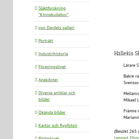
Släktforskning
”Kinnekullebor”
von Dardels galleri
Porträtt
Hällekis S
Industrihistoria
Lärare 
Föreningslivet
Bakre ra
Anekdoter
Svensso
Diverse artiklar och
Mellanra
bilder
Mikael L
Främre r
Okända bilder
Marianne
Kartor och flygfoton
(Besökt 265 
Lennart Olss
Bildarkivet