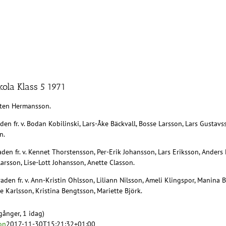
kola Klass 5 1971
Sten Hermansson.
den fr. v. Bodan Kobilinski, Lars-Åke Bäckvall, Bosse Larsson, Lars Gustav
n.
den fr. v. Kennet Thorstensson, Per-Erik Johansson, Lars Eriksson, Anders 
arsson, Lise-Lott Johansson, Anette Classon.
aden fr. v. Ann-Kristin Ohlsson, Liliann Nilsson, Ameli Klingspor, Manina
 Karlsson, Kristina Bengtsson, Mariette Björk.
gånger, 1 idag)
on
2017-11-30T15:21:32+01:00