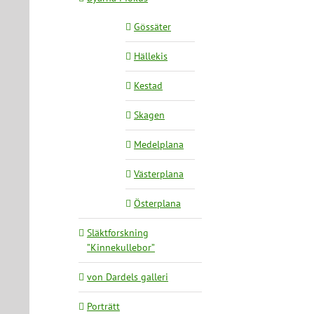
Gössäter
Hällekis
Kestad
Skagen
Medelplana
Västerplana
Österplana
Släktforskning
”Kinnekullebor”
von Dardels galleri
Porträtt