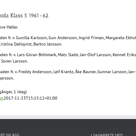
kola Klass 5 1961-62
ore Häller.
den fr. v. Gunilla Karlsson, Gun Andersson, Ingrid Friman, Margareta Ekholm
Kristina Dahlqvist, Barbro Jansson.
den fr. v. Lars-Göran Böhlmark, Mats Sladö, Jan-Olof Larsson, Kennet Eriks
 Sören Larsson.
aden fr. v. Freddy Andersson, Leif Krantz, Åke Bauner, Gunnar Larsson, Jan
gersson.
gånger, 1 idag)
on
2017-11-23T15:15:12+01:00
ARE INLÄGG
I SAMARBETE MED