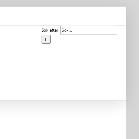
Sök efter:
Start
Vår
bygd
Bygdearkiv
Om
föreningen
Medlemskap
Kontakt