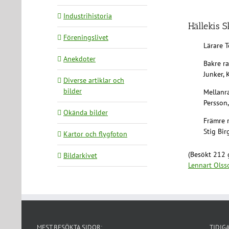
Industrihistoria
Hällekis S
Föreningslivet
Lärare T
Anekdoter
Bakre ra
Junker, 
Diverse artiklar och
bilder
Mellanra
Persson,
Okända bilder
Främre r
Stig Bir
Kartor och flygfoton
(Besökt 212 
Bildarkivet
Lennart Olss
MEST BESÖKTA SIDOR:
TIDIG