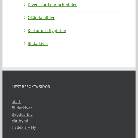
Diverse artiklar och bilder
Okända bilder
Kartor och flygfoton
Bildarkivet
MEST BESÖKTA SIDOR:
Start
Bildarkivet
Bygdearkiv
Vår bygd
Hällekis – Ny