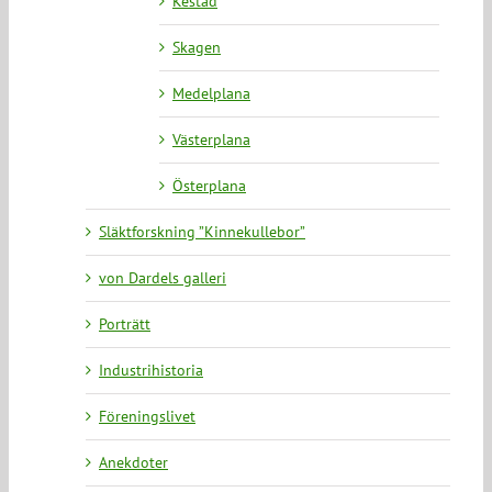
Kestad
Skagen
Medelplana
Västerplana
Österplana
Släktforskning ”Kinnekullebor”
von Dardels galleri
Porträtt
Industrihistoria
Föreningslivet
Anekdoter