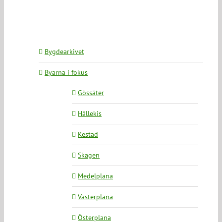
Bygdearkivet
Byarna i fokus
Gössäter
Hällekis
Kestad
Skagen
Medelplana
Västerplana
Österplana