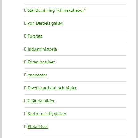
Släktforskning ”Kinnekullebor”
von Dardels galleri
Porträtt
Industrihistoria
Föreningslivet
Anekdoter
Diverse artiklar och bilder
Okända bilder
Kartor och flygfoton
Bildarkivet