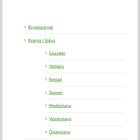
Bygdearkivet
Byarna i fokus
Gössäter
Hällekis
Kestad
Skagen
Medelplana
Västerplana
Österplana