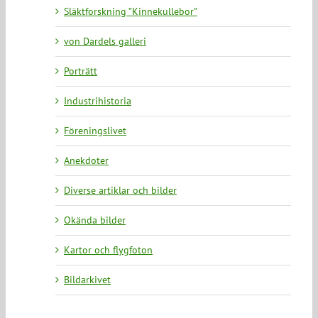
Släktforskning ”Kinnekullebor”
von Dardels galleri
Porträtt
Industrihistoria
Föreningslivet
Anekdoter
Diverse artiklar och bilder
Okända bilder
Kartor och flygfoton
Bildarkivet