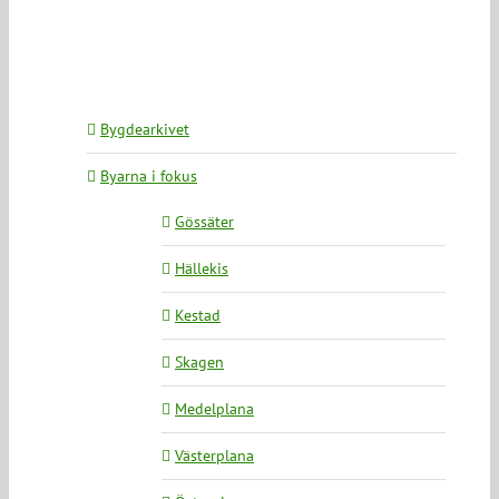
Bygdearkivet
Byarna i fokus
Gössäter
Hällekis
Kestad
Skagen
Medelplana
Västerplana