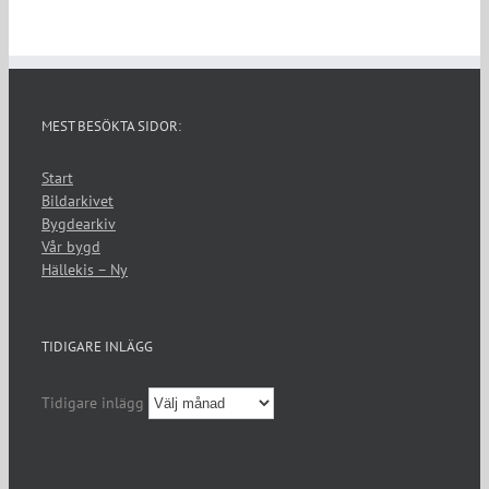
MEST BESÖKTA SIDOR:
Start
Bildarkivet
Bygdearkiv
Vår bygd
Hällekis – Ny
TIDIGARE INLÄGG
Tidigare inlägg