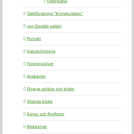
Österplana
Släktforskning ”Kinnekullebor”
von Dardels galleri
Porträtt
Industrihistoria
Föreningslivet
Anekdoter
Diverse artiklar och bilder
Okända bilder
Kartor och flygfoton
Bildarkivet