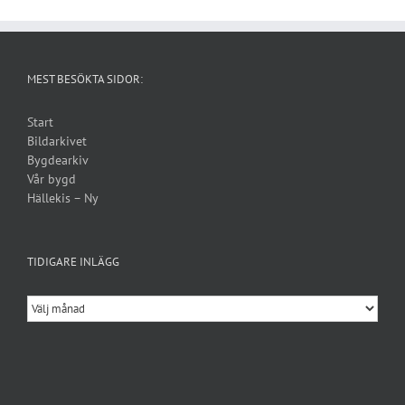
MEST BESÖKTA SIDOR:
Start
Bildarkivet
Bygdearkiv
Vår bygd
Hällekis – Ny
TIDIGARE INLÄGG
Tidigare
inlägg