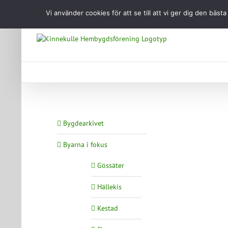
Fortsätt
Vi använder cookies för att se till att vi ger dig den b
till
innehållet
Bygdearkivet
Byarna i fokus
Gössäter
Hällekis
Kestad