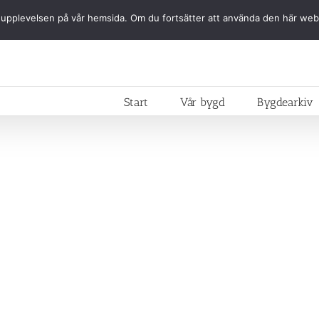
ästa upplevelsen på vår hemsida. Om du fortsätter att använda den här we
Start
Vår bygd
Bygdearkiv