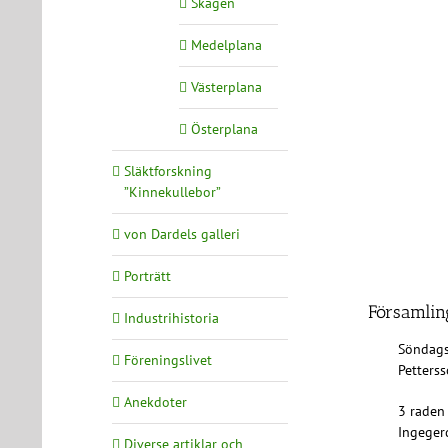
Skagen
Medelplana
Västerplana
Österplana
Släktforskning
”Kinnekullebor”
von Dardels galleri
Porträtt
Församling
Industrihistoria
Söndagss
Föreningslivet
Petterss
Anekdoter
3 raden 
Ingeger
Diverse artiklar och