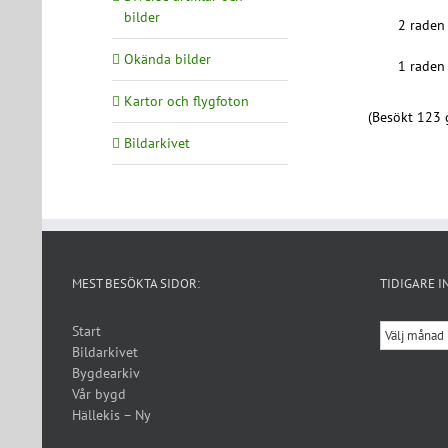
bilder
2 raden 
Okända bilder
1 raden 
Kartor och flygfoton
(Besökt 123 
Bildarkivet
MEST BESÖKTA SIDOR:
TIDIGARE I
Tidigare
Start
inlägg
Bildarkivet
Bygdearkiv
Vår bygd
Hällekis – Ny