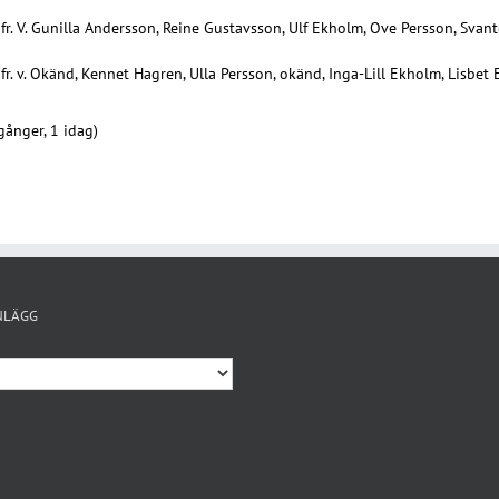
fr. V. Gunilla Andersson, Reine Gustavsson, Ulf Ekholm, Ove Persson, Sva
fr. v. Okänd, Kennet Hagren, Ulla Persson, okänd, Inga-Lill Ekholm, Lisbet
gånger, 1 idag)
NLÄGG