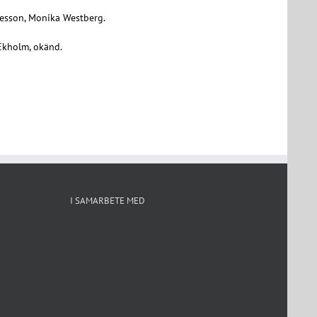
ntesson, Monika Westberg.
 Ekholm, okänd.
I SAMARBETE MED