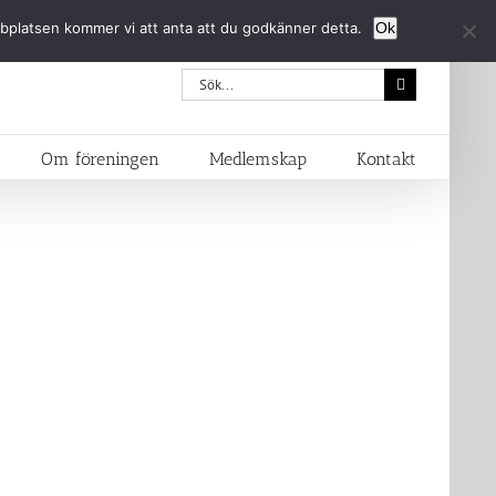
bbplatsen kommer vi att anta att du godkänner detta.
Ok
Sök
efter:
Om föreningen
Medlemskap
Kontakt