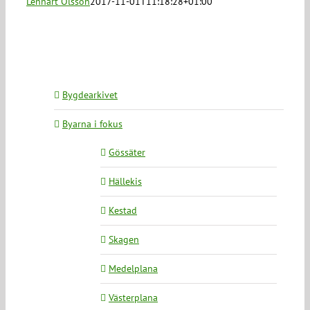
Lennart Olsson
2017-11-01T11:18:28+01:00
Bygdearkivet
Byarna i fokus
Gössäter
Hällekis
Kestad
Skagen
Medelplana
Västerplana