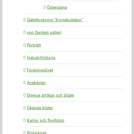
Österplana
Släktforskning ”Kinnekullebor”
von Dardels galleri
Porträtt
Industrihistoria
Föreningslivet
Anekdoter
Diverse artiklar och bilder
Okända bilder
Kartor och flygfoton
Bildarkivet