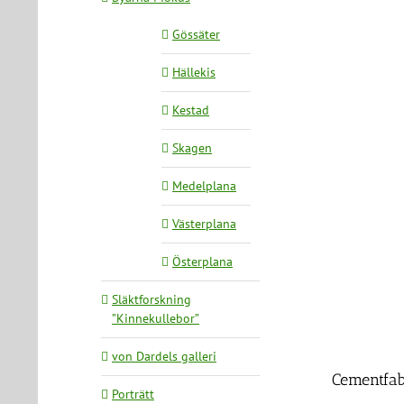
Gössäter
Hällekis
Kestad
Skagen
Medelplana
Västerplana
Österplana
Släktforskning
”Kinnekullebor”
von Dardels galleri
Cementfab
Porträtt