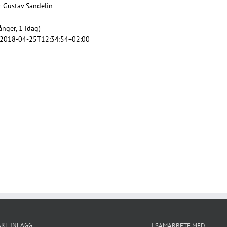
r Gustav Sandelin
nger, 1 idag)
2018-04-25T12:34:54+02:00
ARE INLÄGG
I SAMARBETE MED