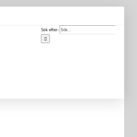
Sök efter:
Start
Vår
bygd
Bygdearkiv
Om
föreningen
Medlemskap
Kontakt