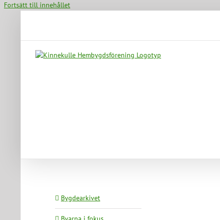
Fortsätt till innehållet
Bygdearkivet
Byarna i fokus