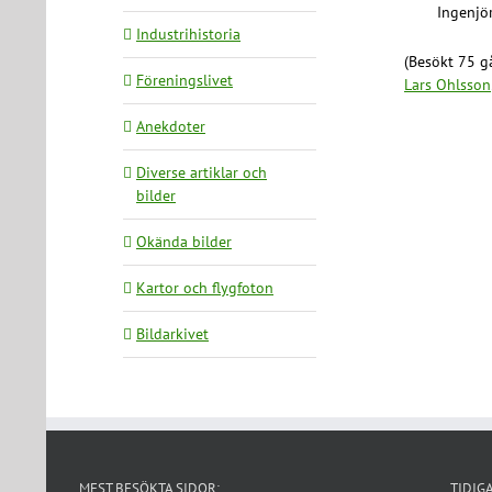
Ingenjö
Industrihistoria
(Besökt 75 gå
Föreningslivet
Lars Ohlsson
Anekdoter
Diverse artiklar och
bilder
Okända bilder
Kartor och flygfoton
Bildarkivet
MEST BESÖKTA SIDOR:
TIDIG