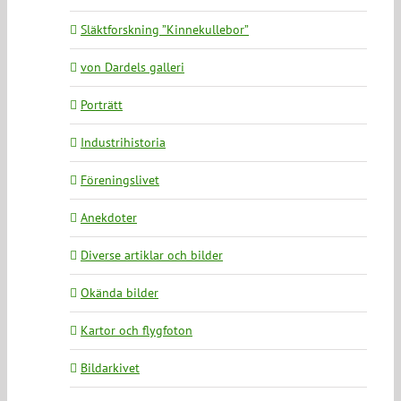
Släktforskning ”Kinnekullebor”
von Dardels galleri
Porträtt
Industrihistoria
Föreningslivet
Anekdoter
Diverse artiklar och bilder
Okända bilder
Kartor och flygfoton
Bildarkivet