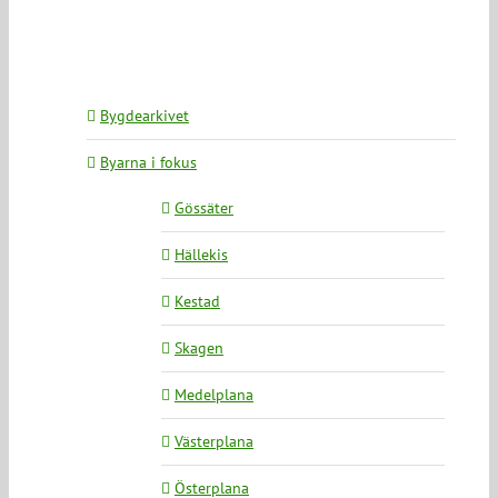
Bygdearkivet
Byarna i fokus
Gössäter
Hällekis
Kestad
Skagen
Medelplana
Västerplana
Österplana