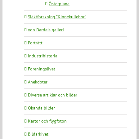
Österplana
Släktforskning ”Kinnekullebor”
von Dardels galleri
Porträtt
Industrihistoria
Föreningslivet
Anekdoter
Diverse artiklar och bilder
Okända bilder
Kartor och flygfoton
Bildarkivet