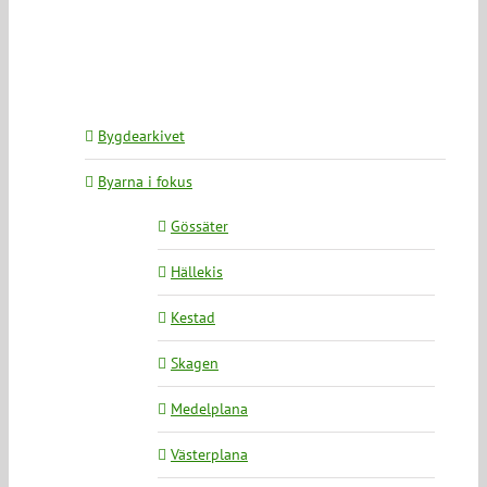
Bygdearkivet
Byarna i fokus
Gössäter
Hällekis
Kestad
Skagen
Medelplana
Västerplana