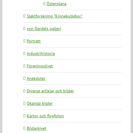
Österplana
Släktforskning ”Kinnekullebor”
von Dardels galleri
Porträtt
Industrihistoria
Föreningslivet
Anekdoter
Diverse artiklar och bilder
Okända bilder
Kartor och flygfoton
Bildarkivet