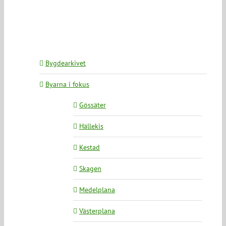
Bygdearkivet
Byarna i fokus
Gössäter
Hällekis
Kestad
Skagen
Medelplana
Västerplana