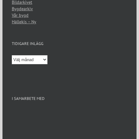
Bildarkivet
Bygdearkiv
Vår bygd
Hällekis – Ny
TIDIGARE INLÄGG
Tidigare
inlägg
I SAMARBETE MED