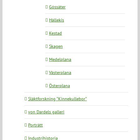
Gössäter
Hällekis
Kestad
Skagen
Medelplana
Västerplana
Österplana
Släktforskning ”Kinnekullebor”
von Dardels galleri
Porträtt
Industrihistoria