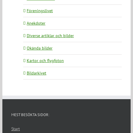
Föreningslivet
Anekdoter
Diverse artiklar och bilder
Okända bilder
Kartor och flygfoton
Bildarkivet
MEST BESÖKTA SIDOR:
Start