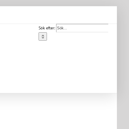
Sök efter:
Start
Vår
bygd
Bygdearkiv
Om
föreningen
Medlemskap
Kontakt