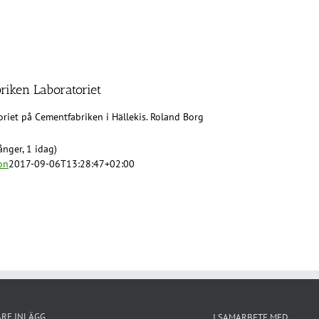
riken Laboratoriet
riet på Cementfabriken i Hällekis. Roland Borg
nger, 1 idag)
on
2017-09-06T13:28:47+02:00
ARE INLÄGG
I SAMARBETE MED