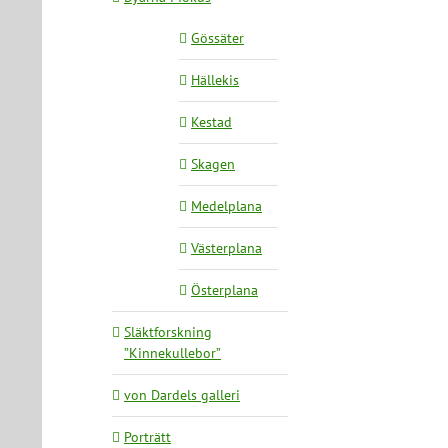
Gössäter
Hällekis
Kestad
Skagen
Medelplana
Västerplana
Österplana
Släktforskning
”Kinnekullebor”
von Dardels galleri
Porträtt