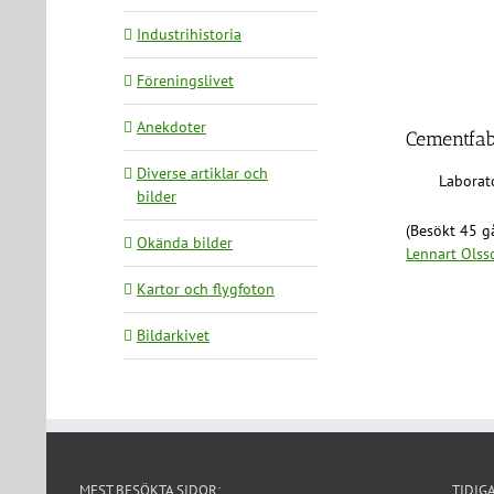
Industrihistoria
Föreningslivet
Anekdoter
Cementfab
Diverse artiklar och
Laborato
bilder
(Besökt 45 gå
Okända bilder
Lennart Olss
Kartor och flygfoton
Bildarkivet
MEST BESÖKTA SIDOR:
TIDIG