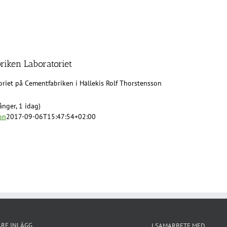
riken Laboratoriet
oriet på Cementfabriken i Hällekis Rolf Thorstensson
nger, 1 idag)
on
2017-09-06T15:47:54+02:00
ARE INLÄGG
I SAMARBETE MED