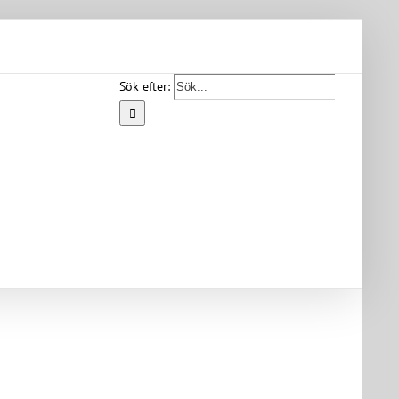
Sök efter:
Start
Vår
bygd
Bygdearkiv
Om
föreningen
Medlemskap
Kontakt