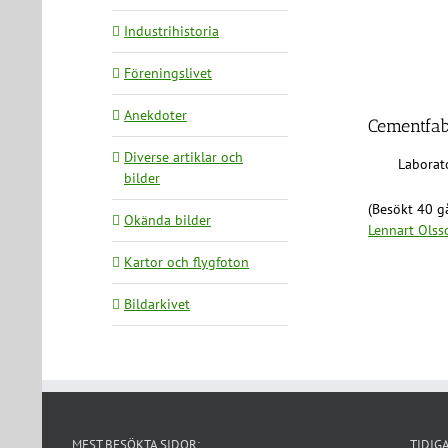
Industrihistoria
Föreningslivet
Anekdoter
Cementfab
Diverse artiklar och
Laborat
bilder
(Besökt 40 gå
Okända bilder
Lennart Olss
Kartor och flygfoton
Bildarkivet
MEST BESÖKTA SIDOR:
TIDIG