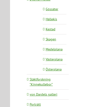
Gössäter
Hällekis
Kestad
Skagen
Medelplana
Västerplana
Österplana
Släktforskning
”Kinnekullebor”
von Dardels galleri
Porträtt