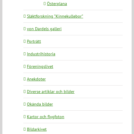
Österplana
Släktforskning ”Kinnekullebor”
von Dardels galleri
Porträtt
Industrihistoria
Föreningslivet
Anekdoter
Diverse artiklar och bilder
Okända bilder
Kartor och flygfoton
Bildarkivet