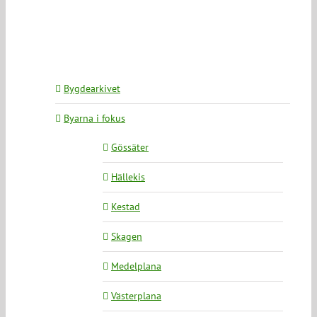
Bygdearkivet
Byarna i fokus
Gössäter
Hällekis
Kestad
Skagen
Medelplana
Västerplana