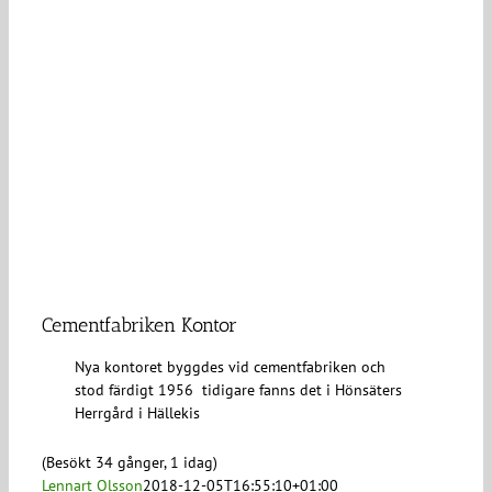
Cementfabriken Kontor
Nya kontoret byggdes vid cementfabriken och
stod färdigt 1956 tidigare fanns det i Hönsäters
Herrgård i Hällekis
(Besökt 34 gånger, 1 idag)
Lennart Olsson
2018-12-05T16:55:10+01:00