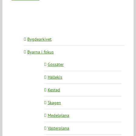
Bygdearkivet
Byarna i fokus
Gössäter
Hällekis
Kestad
Skagen
Medelplana
Västerplana