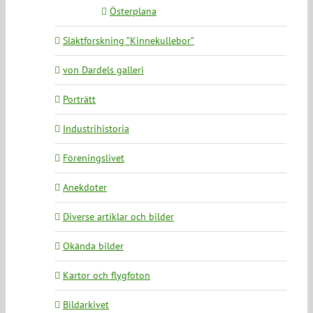
Österplana
Släktforskning ”Kinnekullebor”
von Dardels galleri
Porträtt
Industrihistoria
Föreningslivet
Anekdoter
Diverse artiklar och bilder
Okända bilder
Kartor och flygfoton
Bildarkivet